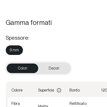
Gamma formati
Spessore
:
9 mm
Colori
Decori
Colore
Superficie
Bordo
12
Fibra
Rettificato
Matte