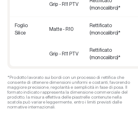
Rettificato
Grip - R11 PTV
(monocalibro)*
Foglio
Rettificato
Matte - R10
Silice
(monocalibro)*
Rettificato
Grip - R11 PTV
(monocalibro)*
*Prodotto lavorato sui bordi con un processo di rettifica che
consente di ottenere dimensioni uniformi e costanti, favorendo
maggiore precisione, regolarità e semplicità in fase di posa. Il
formato indicato rappresenta la dimensione commerciale del
prodotto; la misura effettiva delle piastrelle contenute nella
scatola può variare leggermente, entro i limiti previsti dalle
normative internazionali.