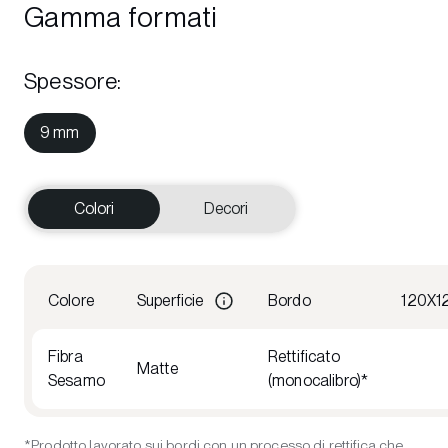
Gamma formati
Spessore
:
9 mm
Colori
Decori
Colore
Superficie
Bordo
120X1
Fibra
Rettificato
Matte
Sesamo
(monocalibro)*
*Prodotto lavorato sui bordi con un processo di rettifica che