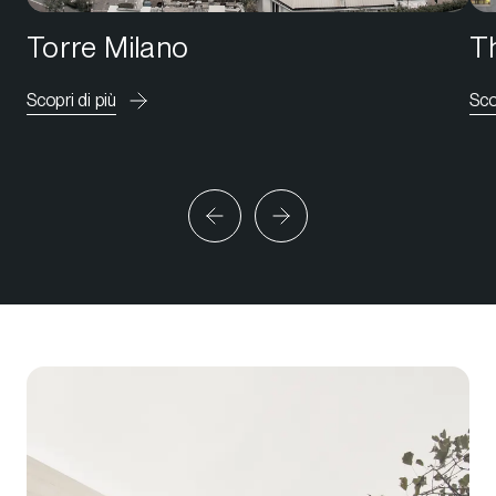
Torre Milano
Th
Scopri di più
Sco