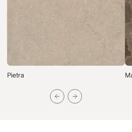
Pietra
M