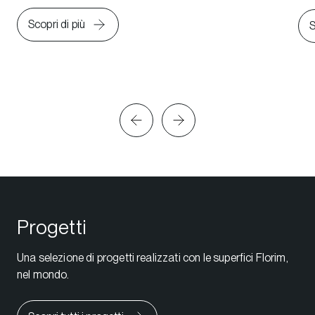
Scopri di più
S
Progetti
Una selezione di progetti realizzati con le superfici Florim,
nel mondo.