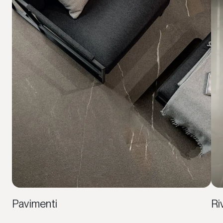
Pavimenti
Ri