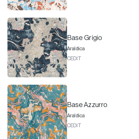
Base Grigio
Araldica
CEDIT
Base Azzurro
Araldica
CEDIT