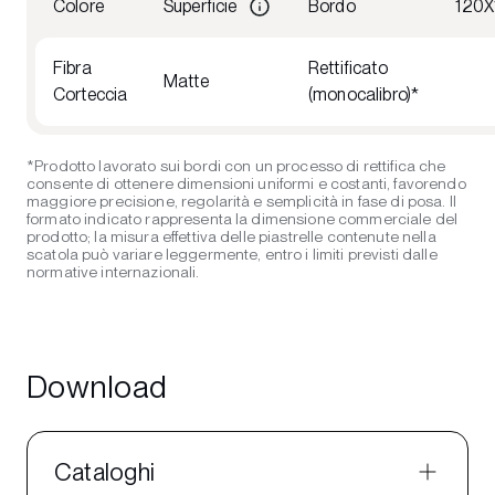
Colore
Superficie
Bordo
120X
Fibra
Rettificato
Matte
Corteccia
(monocalibro)*
*Prodotto lavorato sui bordi con un processo di rettifica che
consente di ottenere dimensioni uniformi e costanti, favorendo
maggiore precisione, regolarità e semplicità in fase di posa. Il
formato indicato rappresenta la dimensione commerciale del
prodotto; la misura effettiva delle piastrelle contenute nella
scatola può variare leggermente, entro i limiti previsti dalle
normative internazionali.
Download
Cataloghi