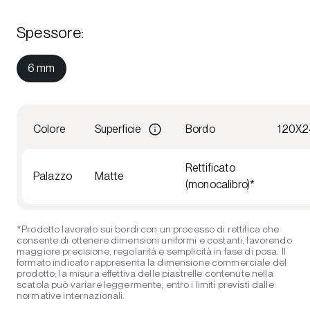
Spessore
:
6 mm
Colore
Superficie
Bordo
120X2
Rettificato
Palazzo
Matte
(monocalibro)*
*Prodotto lavorato sui bordi con un processo di rettifica che
consente di ottenere dimensioni uniformi e costanti, favorendo
maggiore precisione, regolarità e semplicità in fase di posa. Il
formato indicato rappresenta la dimensione commerciale del
prodotto; la misura effettiva delle piastrelle contenute nella
scatola può variare leggermente, entro i limiti previsti dalle
normative internazionali.