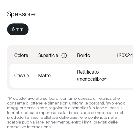
Spessore
:
6 mm
Colore
Superficie
Bordo
120X2
Rettificato
Casale
Matte
(monocalibro)*
*Prodotto lavorato sui bordi con un processo di rettifica che
consente di ottenere dimensioni uniformi e costanti, favorendo
maggiore precisione, regolarità e semplicità in fase di posa. Il
formato indicato rappresenta la dimensione commerciale del
prodotto; la misura effettiva delle piastrelle contenute nella
scatola può variare leggermente, entro i limiti previsti dalle
normative internazionali.