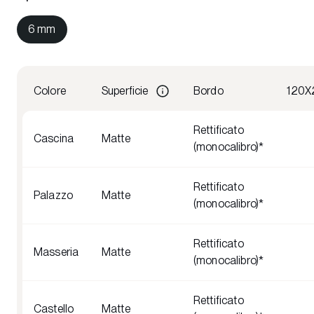
6 mm
Colore
Superficie
Bordo
120X
Rettificato
Cascina
Matte
(monocalibro)*
Rettificato
Palazzo
Matte
(monocalibro)*
Rettificato
Masseria
Matte
(monocalibro)*
Rettificato
Castello
Matte