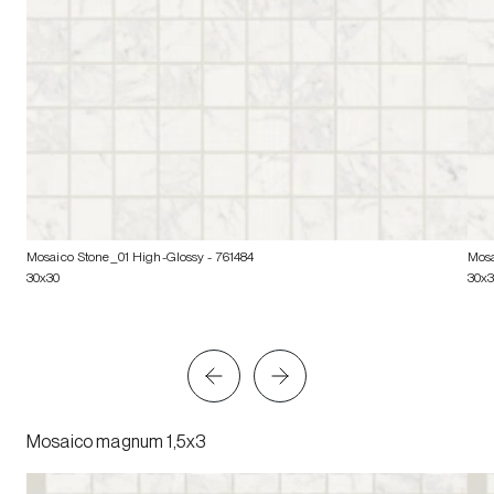
Mosaico Stone_01 High-Glossy
- 761484
Mosa
30x30
30x
Mosaico magnum 1,5x3