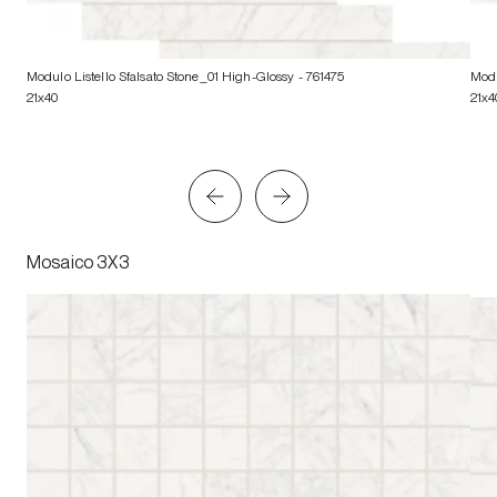
Modulo Listello Sfalsato Stone_01 High-Glossy
- 761475
Modu
21x40
21x4
Mosaico 3X3