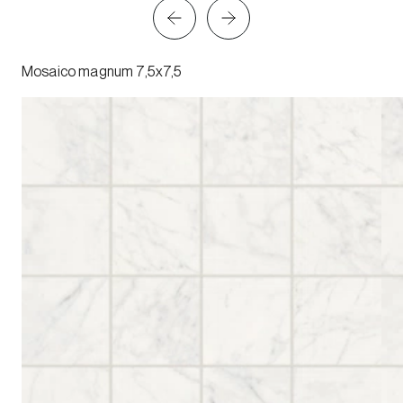
Mosaico magnum 7,5x7,5