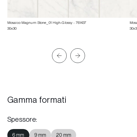
Mosaico Magnum Stone_01 High-Glossy
- 761437
Mos
30x30
30x
Gamma formati
Spessore
:
6 mm
9 mm
20 mm