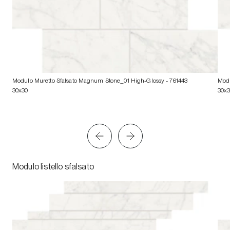
Modulo Muretto Sfalsato Magnum Stone_01 High-Glossy
- 761443
Modu
30x30
30x
Modulo listello sfalsato