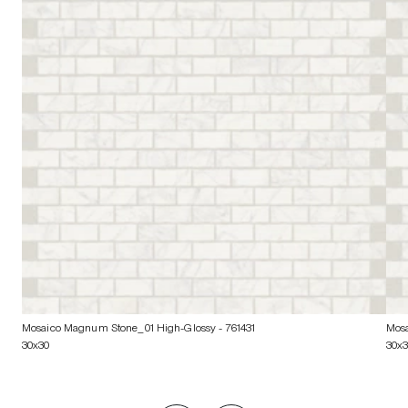
Mosaico Magnum Stone_01 High-Glossy
- 761431
Mos
30x30
30x