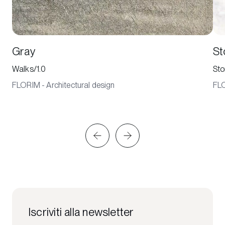
Gray
St
Walks/1.0
Sto
FLORIM - Architectural design
FLO
Iscriviti alla newsletter