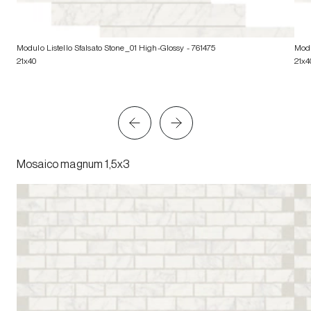
Modulo Listello Sfalsato Stone_01 High-Glossy
- 761475
Modu
21x40
21x4
Mosaico magnum 1,5x3