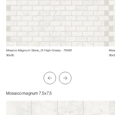
Mosaico Magnum Stone_01 High-Glossy
- 761431
Mos
30x30
30x
Mosaico magnum 7,5x7,5