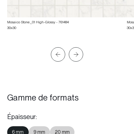
Mosaico Stone_01 High-Glossy
- 761484
Mosa
30x30
30x
Gamme de formats
Épaisseur
:
6 mm
9 mm
20 mm