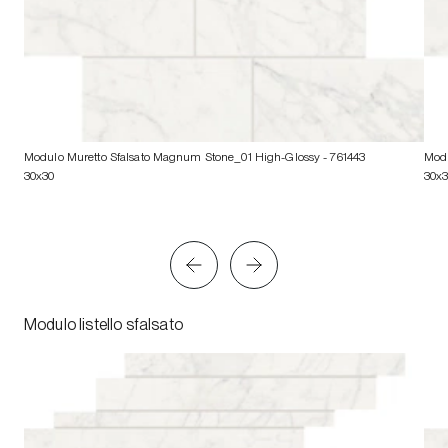
Modulo Muretto Sfalsato Magnum Stone_01 High-Glossy
- 761443
Modu
30x30
30x
Modulo listello sfalsato