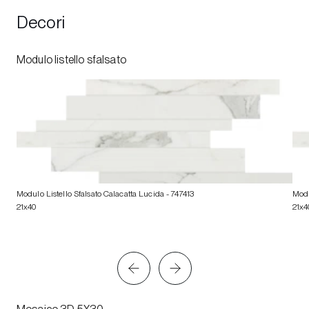
Decori
Modulo listello sfalsato
Modulo Listello Sfalsato Calacatta Lucida
- 747413
Modu
21x40
21x4