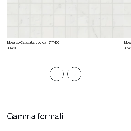
Mosaico Calacatta Lucida
- 747405
Mosa
30x30
30x
Gamma formati