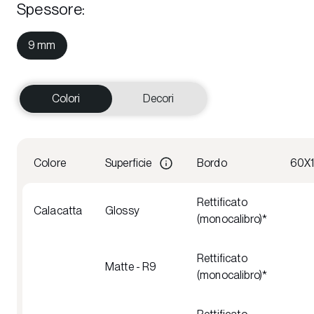
Spessore
:
9 mm
Colori
Decori
Colore
Superficie
Bordo
60X
Rettificato
Calacatta
Glossy
(monocalibro)*
Rettificato
Matte - R9
(monocalibro)*