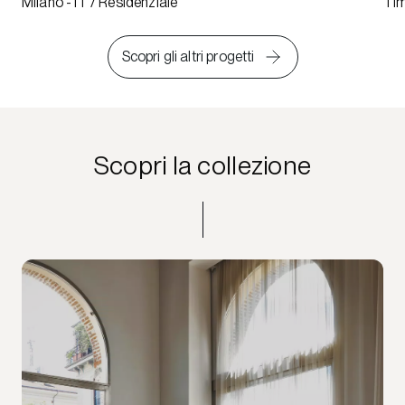
Milano - IT / Residenziale
Tim
Scopri gli altri progetti
Scopri la collezione