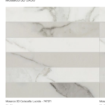
Mosaico 3D 5X30
Mosaico 3D Calacatta Lucida
- 747371
Mosa