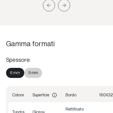
Gamma formati
Spessore
:
6 mm
9 mm
Colore
Superficie
Bordo
160X3
Rettificato
Tundra
Glossy