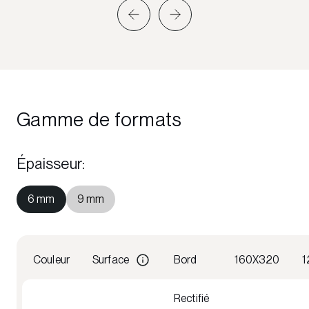
Gamme de formats
Épaisseur
:
6 mm
9 mm
Couleur
Surface
Bord
160X320
1
Rectifié