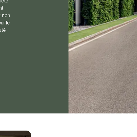
iété
nt
r non
ur le
uté.