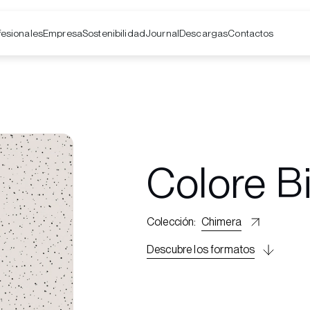
fesionales
Empresa
Contactos
Sostenibilidad
Journal
Descargas
Colore B
Colección
:
Chimera
Descubre los formatos