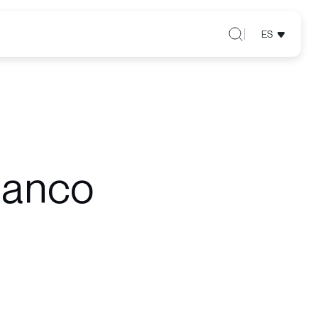
ES
ianco