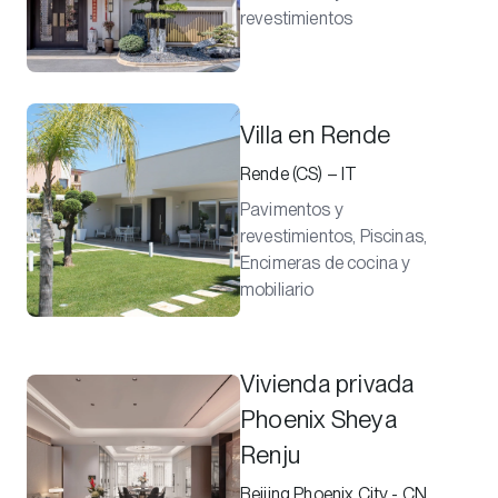
revestimientos
Villa en Rende
Rende (CS) – IT
Pavimentos y
revestimientos, Piscinas,
Encimeras de cocina y
mobiliario
Vivienda privada
Phoenix Sheya
Renju
Beijing Phoenix City - CN