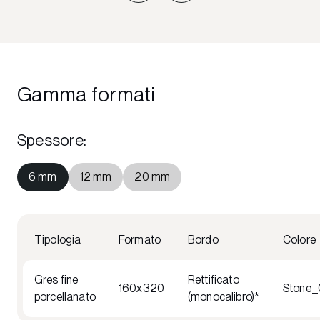
Gamma formati
Spessore
:
6 mm
12 mm
20 mm
Tipologia
Formato
Bordo
Colore
Gres fine
Rettificato
160x320
Stone_
porcellanato
(monocalibro)*