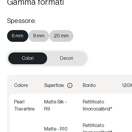
Gamma formati
Spessore
:
6 mm
9 mm
20 mm
Colori
Decori
Colore
Superficie
Bordo
120
Pearl
Matte Silk -
Rettificato
Travertine
R9
(monocalibro)*
Rettificato
Matte - R10