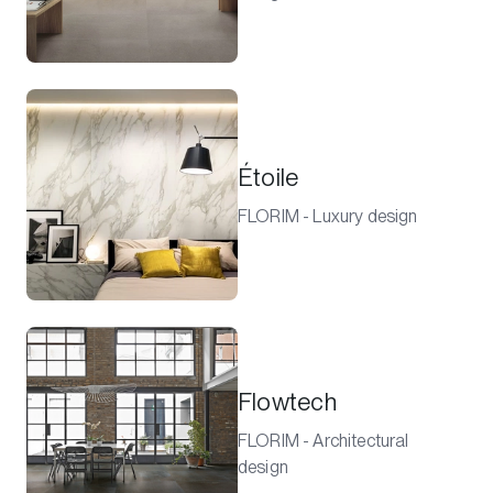
Étoile
FLORIM - Luxury design
Flowtech
FLORIM - Architectural
design