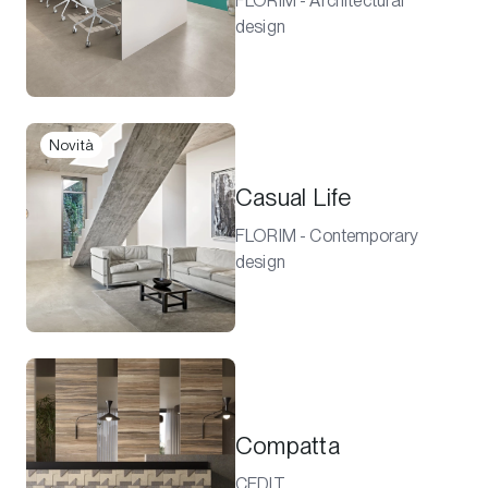
FLORIM - Architectural
design
Novità
Casual Life
FLORIM - Contemporary
design
Compatta
CEDIT