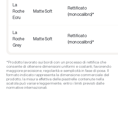
La
Rettificato
Roche
Matte Soft
(monocalibro)*
Ecru
La
Rettificato
Roche
Matte Soft
(monocalibro)*
Grey
*Prodotto lavorato sui bordi con un processo di rettifica che
consente di ottenere dimensioni uniformi e costanti, favorendo
maggiore precisione, regolarità e semplicità in fase di posa. Il
formato indicato rappresenta la dimensione commerciale del
prodotto; la misura effettiva delle piastrelle contenute nella
scatola può variare leggermente, entro i limiti previsti dalle
normative internazionali.