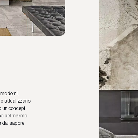
i moderni,
e attualizzano
o un concept
co del marmo
e dal sapore