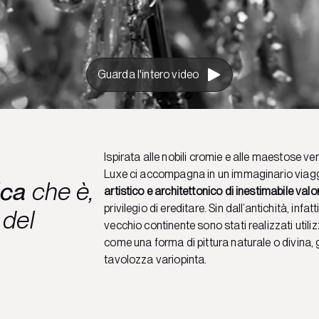
Guarda l'intero video
Ispirata alle nobili cromie e alle maestose v
Luxe ci accompagna in un immaginario viaggi
ica
che è,
artistico e architettonico di inestimabile valo
privilegio di ereditare. Sin dall’antichità, infa
 del
vecchio continente sono stati realizzati util
come una forma di pittura naturale o divina, g
tavolozza variopinta.