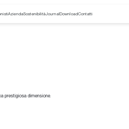
nisti
Azienda
Contatti
Sostenibilità
Journal
Download
ica prestigiosa dimensione.