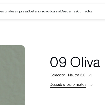
fesionales
Empresa
Contactos
Sostenibilidad
Journal
Descargas
09 Oliva
Colección
:
Neutra 6.0
Descubre los formatos