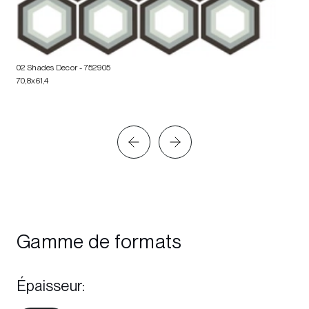
02 Shades Decor
- 752905
70,8x61,4
Gamme de formats
Épaisseur
: