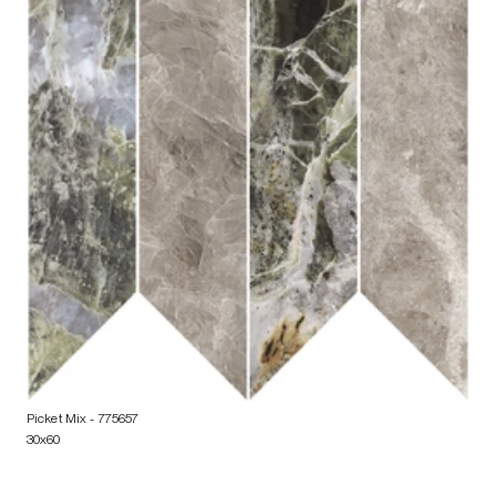
Picket Mix
- 775657
30x60