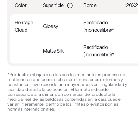
Color
Superficie
Borde
120X
Heritage
Rectificado
Glossy
Cloud
(monocalibre)*
Rectificado
Matte Silk
(monocalibre)*
*Producto trabajado en los bordes mediante un proceso de
rectificación que permite obtener dimensiones uniformes y
constantes, favoreciendo una mayor precisión, regularidad y
facilidad durante la colocación. El formato indicado
corresponde a la dimensión comercial del producto; la
medida real de las baldosas contenidas en la caja puede
variar ligeramente, dentro de los límites previstos por las
normas internacionales.