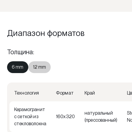
Диапазон форматов
Толщина
:
6 mm
12 mm
Технология
Формат
Край
Ц
Керамогранит
натуральный
St
с сеткой из
160x320
(прессованный)
No
стекловолокна