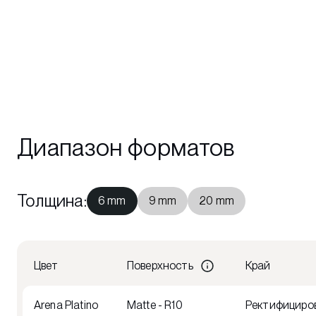
Диапазон форматов
Толщина
:
6 mm
9 mm
20 mm
Цвет
Поверхность
Край
Arena Platino
Matte - R10
Ректифициров