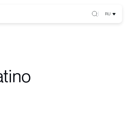
RU
atino