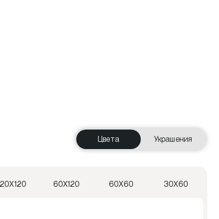
Цвета
Украшения
120X120
60X120
60X60
30X60