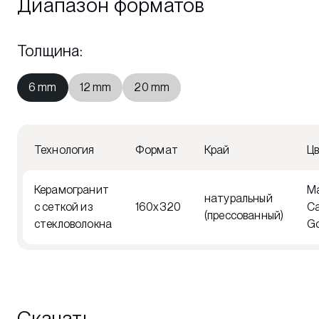
Диапазон форматов
Толщина
:
6 mm
12 mm
20 mm
Технология
Формат
Край
Ц
Керамогранит
Ma
натуральный
с сеткой из
160x320
Ca
(прессованный)
стекловолокна
Go
Скачать