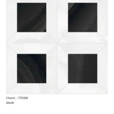
Charm
- 779338
26x26