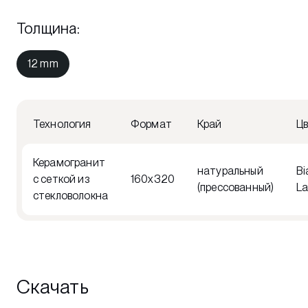
Толщина
:
12 mm
Технология
Формат
Край
Ц
Керамогранит
натуральный
Bi
с сеткой из
160x320
(прессованный)
L
стекловолокна
Скачать