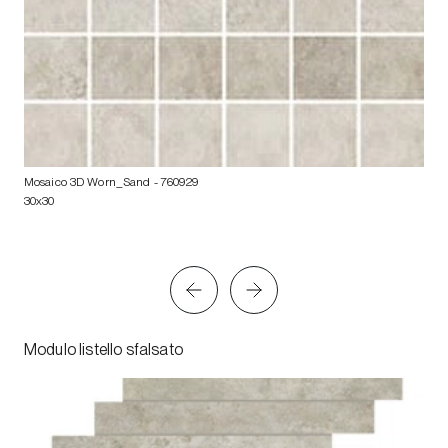
Mosaico 3D Worn_Sand
- 760929
30x30
Modulo listello sfalsato