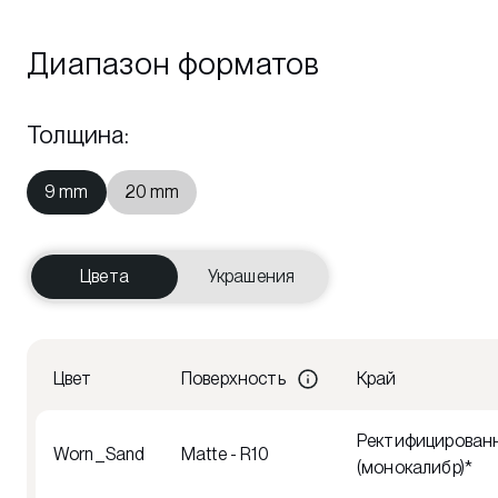
Диапазон форматов
Толщина
:
9 mm
20 mm
Цвета
Украшения
Цвет
Поверхность
Край
Ректифицирован
Worn_Sand
Matte - R10
(монокалибр)*