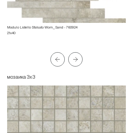
Modulo Listello Sfalsato Worn_Sand
- 760924
21x40
мозаика 3x3