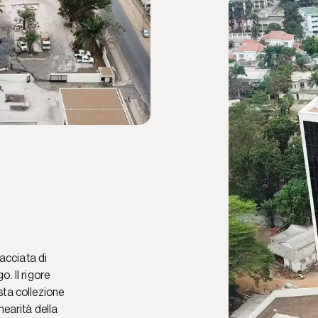
facciata di
. Il rigore
sta collezione
nearità della