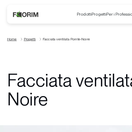
Prodotti
Progetti
Per i Professio
Home
Progetti
Facciata ventilata Pointe-Noire
Facciata ventilat
Noire