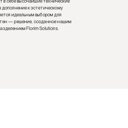
ает в себе высочайшие технические
в дополнение к эстетическому
ляется идеальным выбором для
тен — решение, созданное нашим
зделением Florim Solutions.