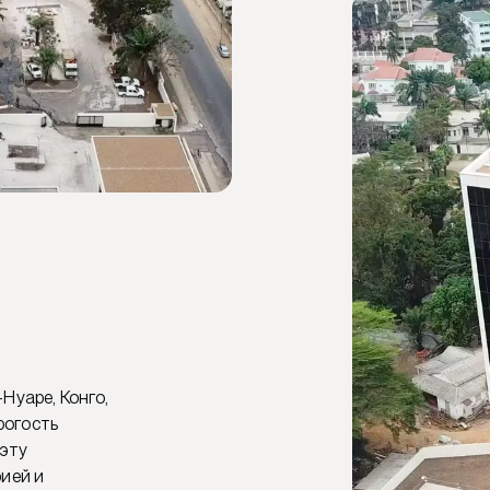
Нуаре, Конго,
трогость
 эту
рией и