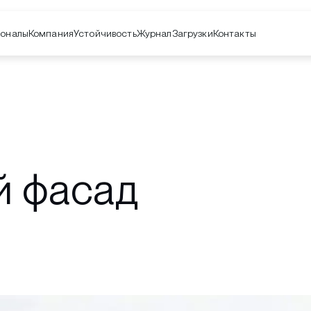
оналы
Компания
Контакты
Устойчивость
Журнал
Загрузки
й фасад