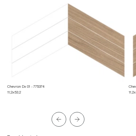
Chevron Dx 01
- 775374
Chev
11,2x53,2
11,2