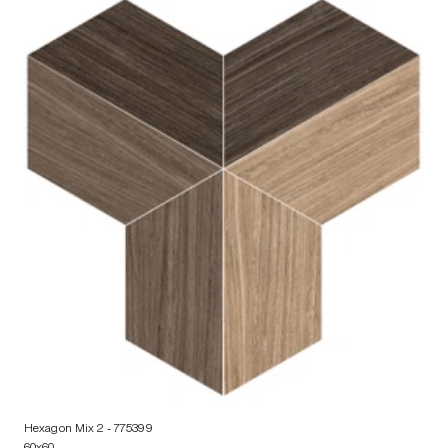
Hexagon Mix 2
- 775399
60x60