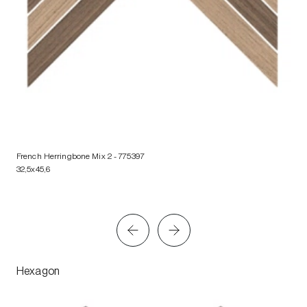
French Herringbone Mix 2
- 775397
32,5x45,6
Hexagon