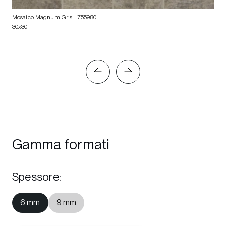
Mosaico Magnum Gris
- 755980
30x30
Gamma formati
Spessore
:
6 mm
9 mm