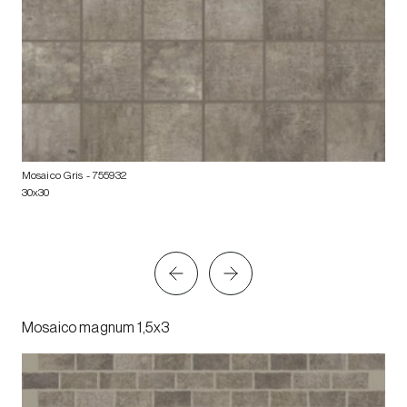
Mosaico Gris
- 755932
30x30
Mosaico magnum 1,5x3