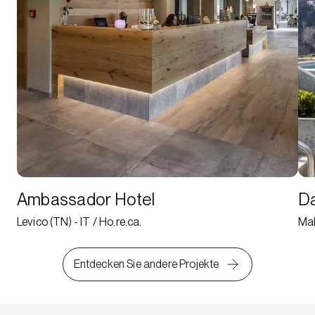
Ambassador Hotel
Da
Levico (TN) - IT / Ho.re.ca.
Mal
Entdecken Sie andere Projekte