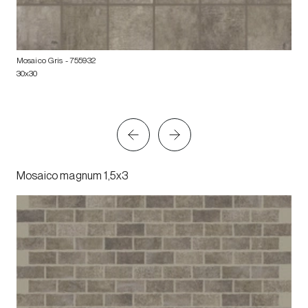
Mosaico Gris
- 755932
30x30
Mosaico magnum 1,5x3