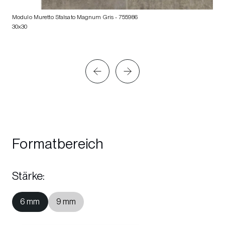
Modulo Muretto Sfalsato Magnum Gris
- 755986
30x30
Formatbereich
Stärke
:
6 mm
9 mm