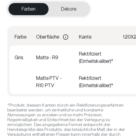
Farben
Dekore
Farbe
Oberfläche
Kante
120X
Rektifiziert
Gris
Matte - R9
(Einheitskaliber)*
Matte PTV -
Rektifiziert
R10 PTV
(Einheitskaliber)*
*Produkt, dessen Kanten durch ein Rektifizierungsverfahren
bearbeitet werden, um einheitliche und konstante
Abmessungen zu erzielen und so mehr Präzision,
Regelmäßigkeit und Einfachheit bei der Verlegung zu
ermöglichen. Das angegebene Format entspricht der
Handelsgröße des Produkts; das tatsächliche Maß der in der
Verpackung enthaltenen Fliesen kann innerhalb der durch