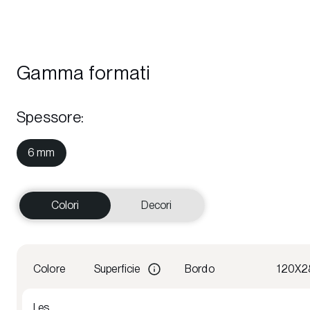
Gamma formati
Spessore
:
6 mm
Colori
Decori
Colore
Superficie
Bordo
120X2
Les