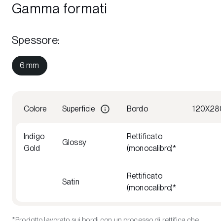
Gamma formati
Spessore
:
6 mm
Colore
Superficie
Bordo
120X28
Indigo
Rettificato
Glossy
Gold
(monocalibro)*
Rettificato
Satin
(monocalibro)*
*Prodotto lavorato sui bordi con un processo di rettifica che