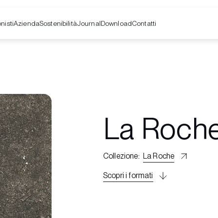
nisti
Azienda
Contatti
Sostenibilità
Journal
Download
La Roch
Collezione
:
La Roche
Scopri i formati