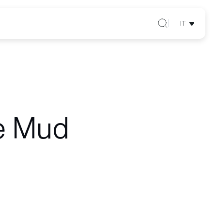
IT
e Mud