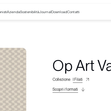
nisti
Azienda
Contatti
Sostenibilità
Journal
Download
Op Art Va
Collezione
:
I Filati
Scopri i formati