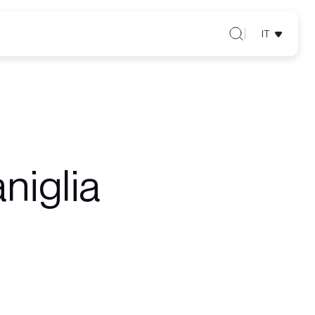
IT
niglia