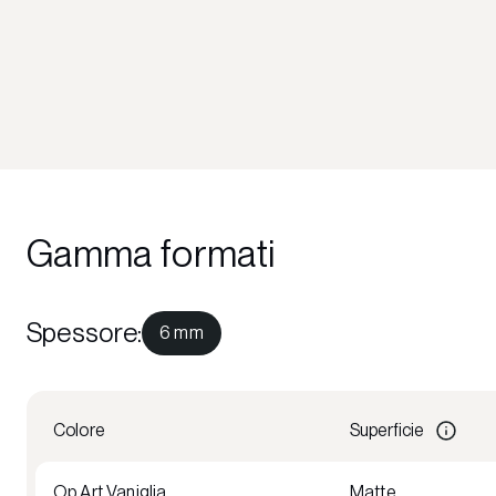
Gamma formati
Spessore
:
6 mm
Colore
Superficie
Op Art Vaniglia
Matte