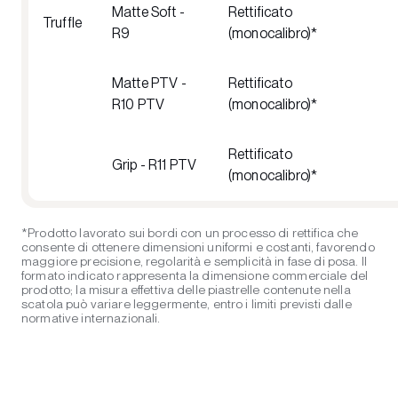
Matte Soft -
Rettificato
Truffle
R9
(monocalibro)*
Matte PTV -
Rettificato
R10 PTV
(monocalibro)*
Rettificato
Grip - R11 PTV
(monocalibro)*
*Prodotto lavorato sui bordi con un processo di rettifica che
consente di ottenere dimensioni uniformi e costanti, favorendo
maggiore precisione, regolarità e semplicità in fase di posa. Il
formato indicato rappresenta la dimensione commerciale del
prodotto; la misura effettiva delle piastrelle contenute nella
scatola può variare leggermente, entro i limiti previsti dalle
normative internazionali.