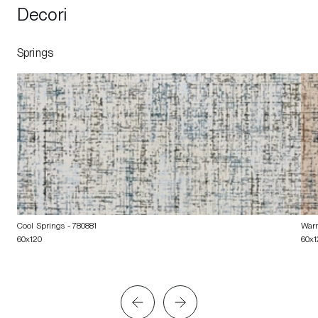
Decori
Springs
Cool Springs
- 780881
War
60x120
60x1