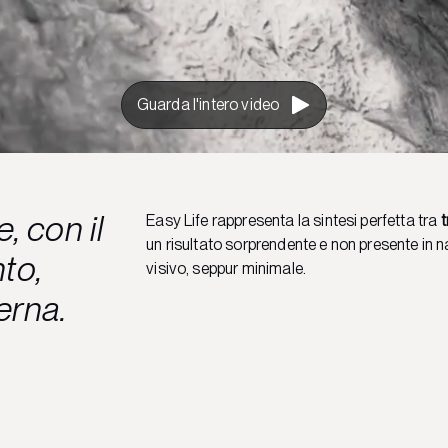
Guarda l'intero video
e, con il
Easy Life rappresenta la sintesi perfetta tra
t
un risultato sorprendente e non presente in na
to,
visivo, seppur minimale.
erna.