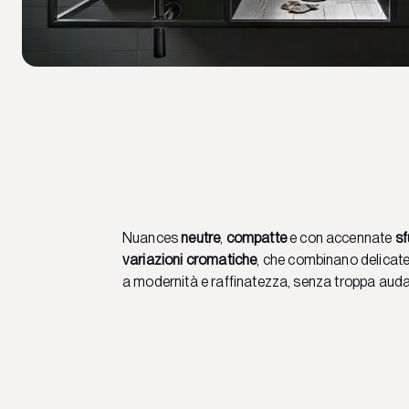
Nuances
neutre
,
compatte
e con accennate
s
variazioni cromatiche
, che combinano delicat
a modernità e raffinatezza, senza troppa auda