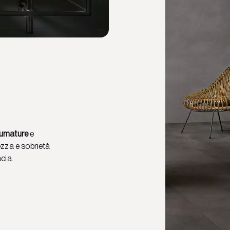
fumature
e
ezza e sobrietà
cia.