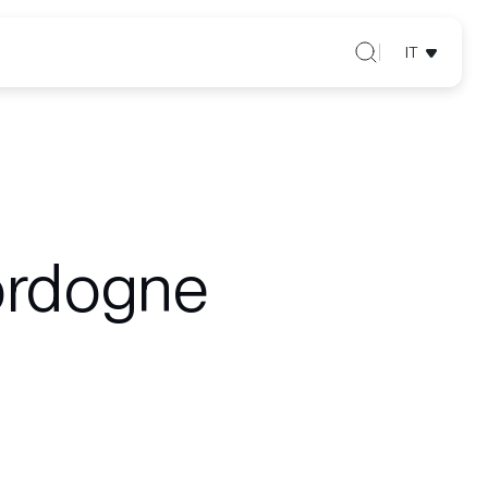
IT
ordogne