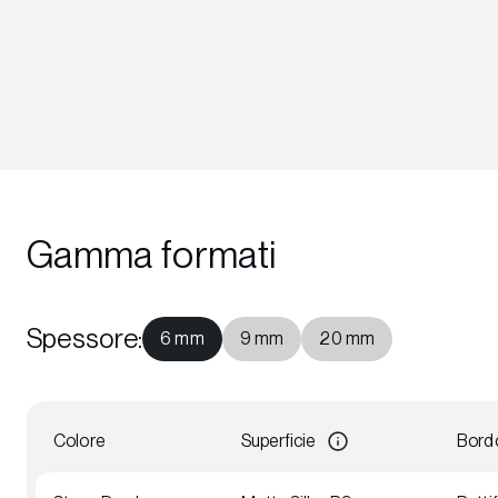
Gamma formati
Spessore
:
6 mm
9 mm
20 mm
Colore
Superficie
Bord