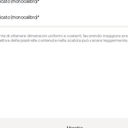
ficato (monocalibro)*
ficato (monocalibro)*
te di ottenere dimensioni uniformi e costanti, favorendo maggiore precis
iva delle piastrelle contenute nella scatola può variare leggermente, ent