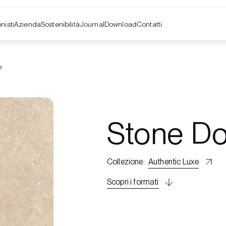
nisti
Azienda
Contatti
Sostenibilità
Journal
Download
e
Stone D
Collezione
:
Authentic Luxe
Scopri i formati