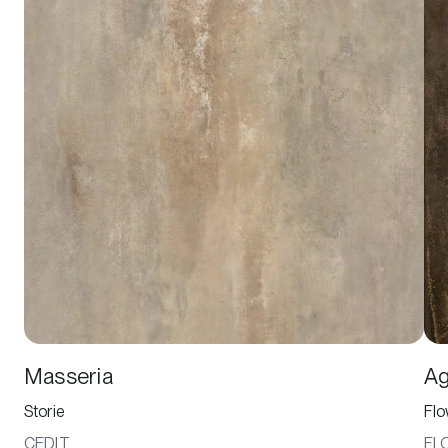
Masseria
Ag
Storie
Flo
CEDIT
FLO