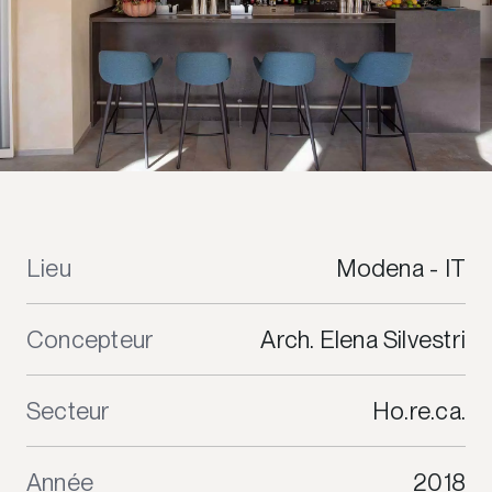
Lieu
Modena - IT
Concepteur
Arch. Elena Silvestri
Secteur
Ho.re.ca.
Année
2018