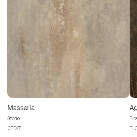
Masseria
Ag
Storie
Flo
CEDIT
FLO