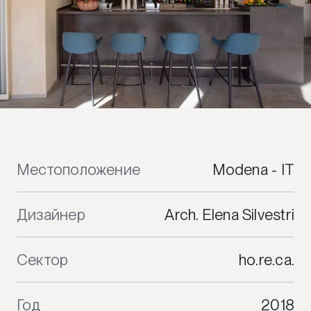
Местоположение
Modena - IT
Дизайнер
Arch. Elena Silvestri
Сектор
ho.re.ca.
Год
2018