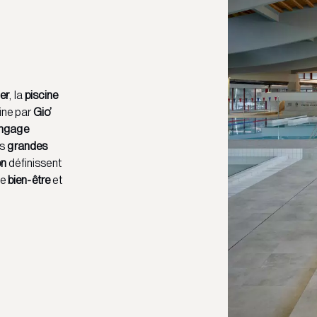
ier
, la
piscine
gine par
Gio’
angage
es
grandes
on
définissent
le
bien-être
et