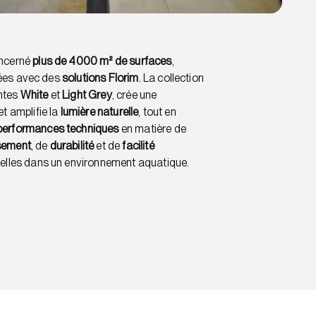
oncerné
plus de 4000 m² de surfaces
,
sées avec des
solutions Florim
. La collection
intes
White
et
Light Grey
, crée une
et amplifie la
lumière naturelle
, tout en
performances techniques
en matière de
ssement
, de
durabilité
et de
facilité
ielles dans un environnement aquatique.