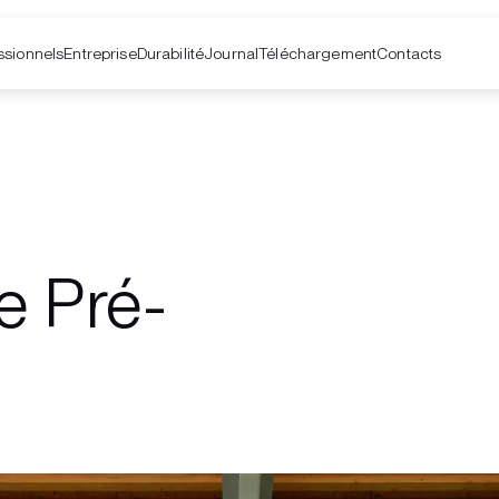
ssionnels
Entreprise
Contacts
Durabilité
Journal
Téléchargement
e Pré-