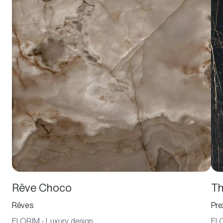
Rêve Choco
Th
Rêves
Pre
FLORIM - Luxury design
FLO