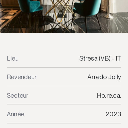
Lieu
Stresa (VB) - IT
Revendeur
Arredo Jolly
Secteur
Ho.re.ca.
Année
2023