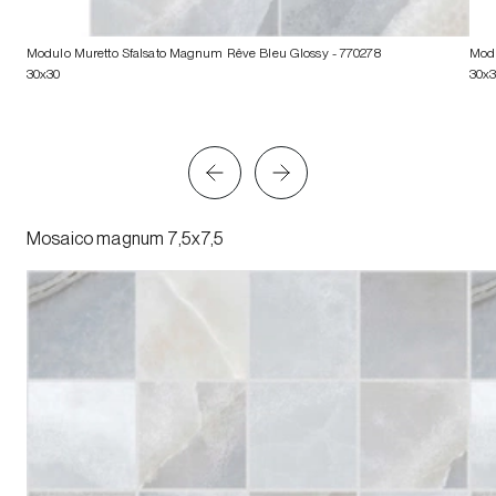
Modulo Muretto Sfalsato Magnum Rêve Bleu Glossy
- 770278
Modu
30x30
30x
Mosaico magnum 7,5x7,5