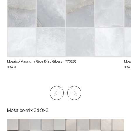
Mosaico Magnum Rêve Bleu Glossy
- 770286
Mos
30x30
30x
Mosaico mix 3d 3x3