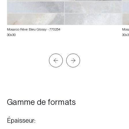
Mosaico Rêve Bleu Glossy
- 770254
Mosa
30x30
30x
Gamme de formats
Épaisseur
: