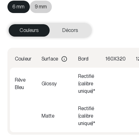
6 mm
9 mm
Couleurs
Décors
Couleur
Surface
Bord
160X320
1
Rectifié
Rêve
Glossy
(calibre
Bleu
unique)*
Rectifié
Matte
(calibre
unique)*