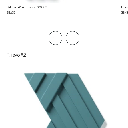
Rilievo #1 Ardesia
- 760358
Rili
36x35
36x
Rilievo #2