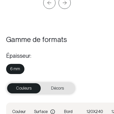
Gamme de formats
Épaisseur
:
6 mm
Couleurs
Décors
Couleur
Surface
Bord
120X240
1