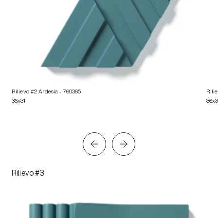
Rilievo #2 Ardesia
- 760365
Rili
36x31
36x3
Rilievo #3